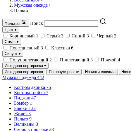
Мужская одежда
/
Пальто
Поиск
Фильтры
Цвет
▾
Коричневый
1
Серый
3
Синий
3
Черный
2
Стиль
▾
Повседневный
3
Классика
6
Силуэт
▾
Полуприлегающий
2
Прилегающий
3
Прямой
4
Исходная сортировка
▾
Исходная сортировка
По популярности
Новинки сначала
Назв
Мужская одежда
442
Костюм двойка
76
Костюм тройка
7
Пиджак
47
Бомбер
1
Брюки
132
Жилет
3
Пальто
9
Великаны
3
Скоро в продаже
28