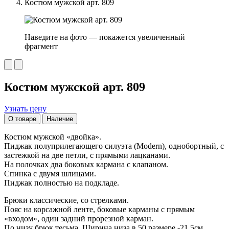
Костюм мужской арт. 809
Наведите на фото — покажется увеличенный
фрагмент
Костюм мужской арт. 809
Узнать цену
О товаре
Наличие
Костюм мужской «двойка».
Пиджак полуприлегающего силуэта (Modern), однобортный, с
застежкой на две петли, с прямыми лацканами.
На полочках два боковых кармана с клапаном.
Спинка с двумя шлицами.
Пиджак полностью на подкладе.
Брюки классические, со стрелками.
Пояс на корсажной ленте, боковые карманы с прямым
«входом», один задний прорезной карман.
По низу брюк тесьма. Ширина низа в 50 размере -21,5см.